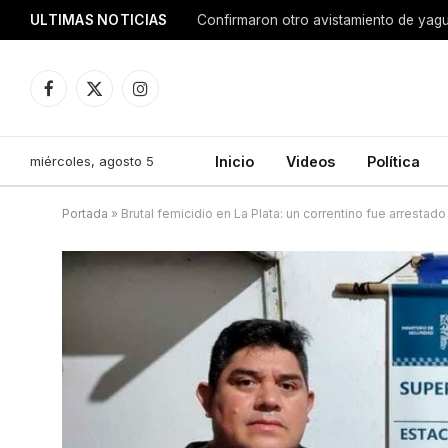
ULTIMAS NOTICIAS
Confirmaron otro avistamiento de ya
Facebook
X
Instagram
(Twitter)
miércoles, agosto 5
Inicio
Videos
Política
Portada
»
Brutal femicidio en La Plata: un correntino fue arrestado