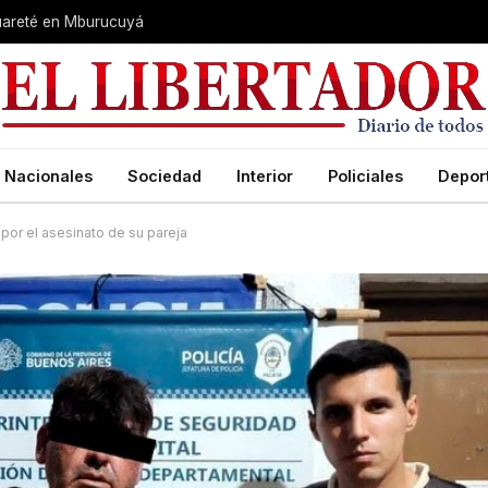
guareté en Mburucuyá
Nacionales
Sociedad
Interior
Policiales
Depor
 por el asesinato de su pareja