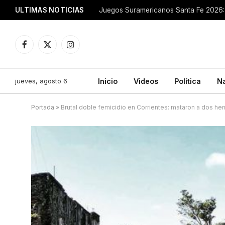
ULTIMAS NOTICIAS
Juegos Suramericanos Santa Fe 2026: 
Facebook
X
Instagram
(Twitter)
jueves, agosto 6
Inicio
Videos
Política
N
Portada
»
Brutal doble femicidio en Corrientes: mataron a dos h