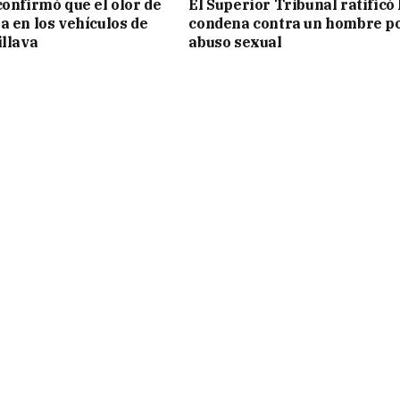
confirmó que el olor de
El Superior Tribunal ratificó 
a en los vehículos de
condena contra un hombre p
illava
abuso sexual