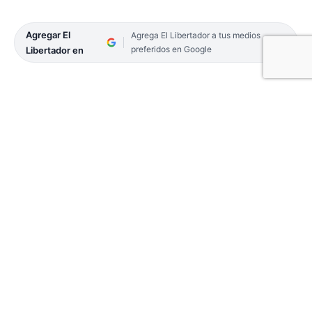
Agregar El
Agrega El Libertador a tus medios
preferidos en Google
Libertador en
Luego de no llegar a un acuerdo entre la dirigencia
de la Unión de Tranviarios Automotor (UTA) y los
empresarios de la Federación Argentina de
Transportadores por Automotor de Pasajeros
(Fatap), se realiza hoy un paro de colectivos por 24
horas en Corrientes y en el resto de las provincias.