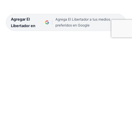
Agregar El
Agrega El Libertador a tus medios
preferidos en Google
Libertador en
Las celebraciones a San Roque, patrono de los
perros y los enfermos en la localidad homónima,
cerraron de manera violenta, con un joven herido
por un arma blanca y una botella, ya en la
madrugada del sábado 17.