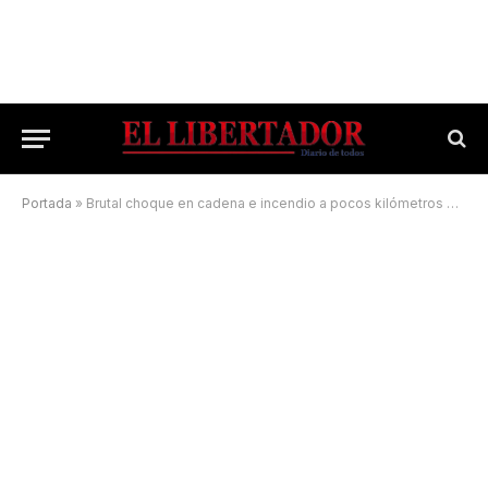
Portada
»
Brutal choque en cadena e incendio a pocos kilómetros de Mocoretá