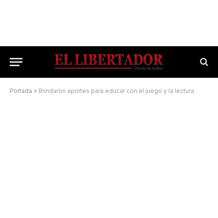
Portada
»
Brindaron aportes para educar con el juego y la lectura