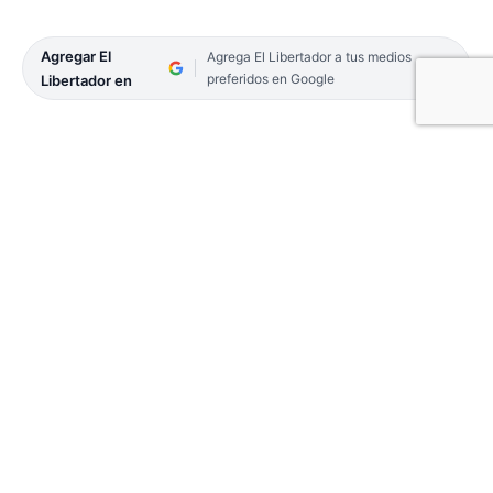
Agregar El
Agrega El Libertador a tus medios
preferidos en Google
Libertador en
El diseñador de moda sostenible, Eduardo Lazos,
entrevistado por EL LIBERTADOR expresó lo
importante que es la colaboración con
instituciones para la conservación de la cultura.
Detalló acerca del trato que caracteriza a Pietro
Glam con sus clientes, distinguió el peculiar
proceso del armado que aplica junto a Pedro