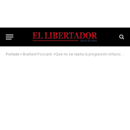
Portada
»
Braillard Poccard: «Que no se repita la progresión inflacionaria o vamos a terminar mal»