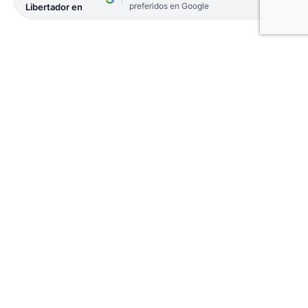
preferidos en Google
Libertador en
Horas después de la multitudinaria marcha llevada
a cabo este miércoles en el Congreso en apoyo a la
Universidad Pública, y replicada en todo el país, el
presidente Javier Milei ratificó el veto a la Ley de
Financiamiento Universitario. Quedó oficializado
este jueves a primera hora en el Boletín Oficial.
El decreto indica que «el proyecto de ley
sancionado por el H. CONGRESO DE LA NACIÓN