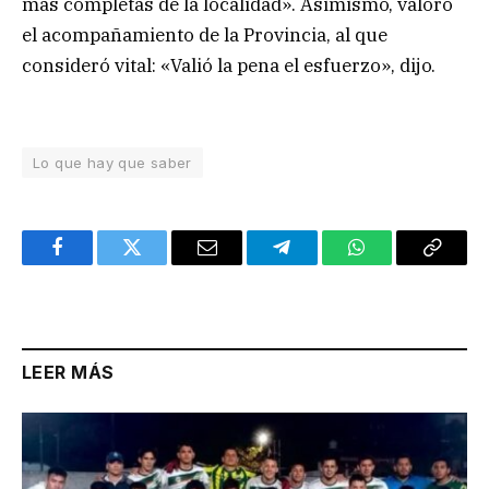
más completas de la localidad». Asimismo, valoró
el acompañamiento de la Provincia, al que
consideró vital: «Valió la pena el esfuerzo», dijo.
Lo que hay que saber
Facebook
Twitter
Email
Telegram
WhatsApp
Copy
Link
LEER MÁS