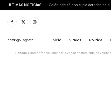
ULTIMAS NOTICIAS
Colón debutó con el pie derecho en el
Facebook
X
Instagram
(Twitter)
domingo, agosto 9
Inicio
Videos
Política
Portada
»
Bomberos Voluntarios: la vocación traducida en valentía,