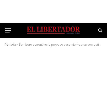
Portada
»
Bombero correntino le propuso casamiento a su compañera en el medio de un acto