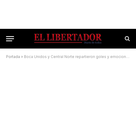
Portada
»
Boca Unidos y Central Norte repartieron goles y emociones