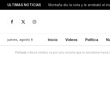
ULTIMAS NOTICIAS
Montaña dio la nota y le arrebató el i
Facebook
X
Instagram
(Twitter)
jueves, agosto 6
Inicio
Videos
Política
N
Portada
»
Boca Unidos va por una victoria que lo encamine hacia 