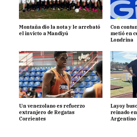
Montaña dio la nota y le arrebató
Con contun
el invicto a Mandiyú
metió en c
Londrina
Un venezolano es refuerzo
Layoy busc
extranjero de Regatas
reinado e
Corrientes
Argentino 