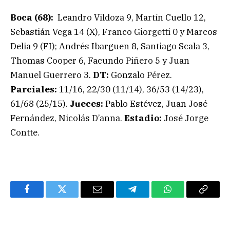
Boca (68):
Leandro Vildoza 9, Martín Cuello 12,
Sebastián Vega 14 (X), Franco Giorgetti 0 y Marcos
Delia 9 (FI); Andrés Ibarguen 8, Santiago Scala 3,
Thomas Cooper 6, Facundo Piñero 5 y Juan
Manuel Guerrero 3.
DT:
Gonzalo Pérez.
Parciales:
11/16, 22/30 (11/14), 36/53 (14/23),
61/68 (25/15).
Jueces:
Pablo Estévez, Juan José
Fernández, Nicolás D’anna.
Estadio:
José Jorge
Contte.
Facebook
Twitter
Email
Telegram
WhatsApp
Copy
Link