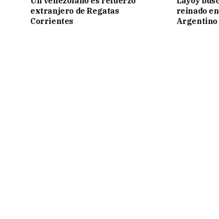
Un venezolano es refuerzo
Layoy busc
extranjero de Regatas
reinado e
Corrientes
Argentino 