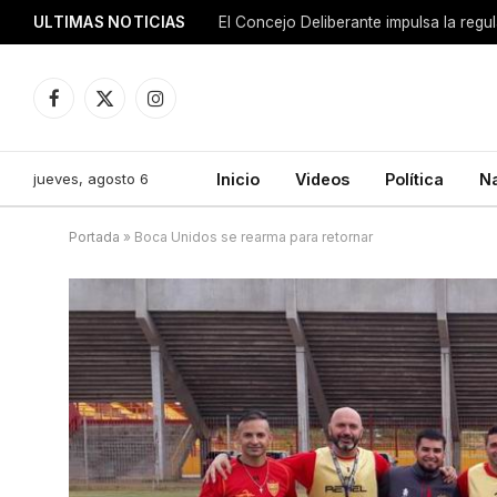
ULTIMAS NOTICIAS
El Concejo Deliberante impulsa la regu
Facebook
X
Instagram
(Twitter)
jueves, agosto 6
Inicio
Videos
Política
N
Portada
»
Boca Unidos se rearma para retornar