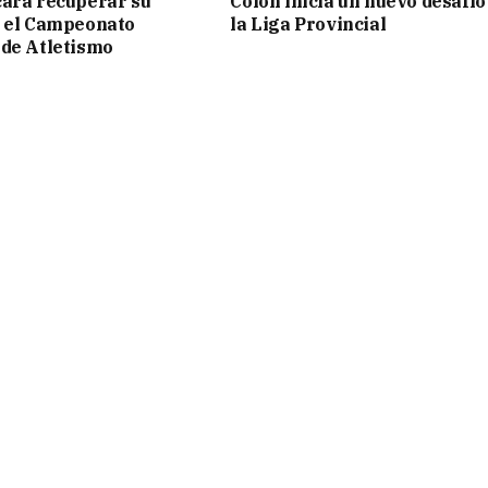
ará recuperar su
Colón inicia un nuevo desafío
n el Campeonato
la Liga Provincial
de Atletismo