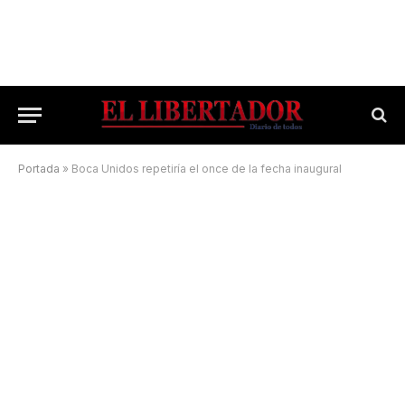
Portada
»
Boca Unidos repetiría el once de la fecha inaugural