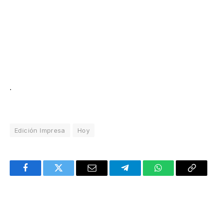
.
Edición Impresa
Hoy
Facebook
Twitter
Email
Telegram
WhatsApp
Copy
Link