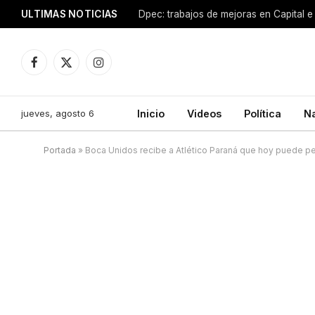
ULTIMAS NOTICIAS
Dpec: trabajos de mejoras en Capital e 
Facebook
X
Instagram
(Twitter)
jueves, agosto 6
Inicio
Videos
Política
N
Portada
»
Boca Unidos recibe a Atlético Paraná que hoy puede pe