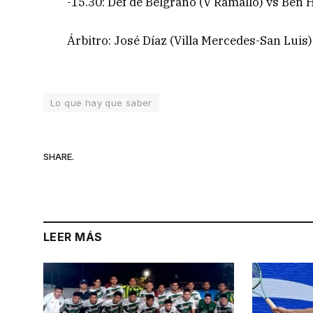
-15.30: Def de Belgrano (V Ramallo) vs Ben H
Árbitro: José Díaz (Villa Mercedes-San Luis)
Lo que hay que saber
SHARE.
LEER MÁS