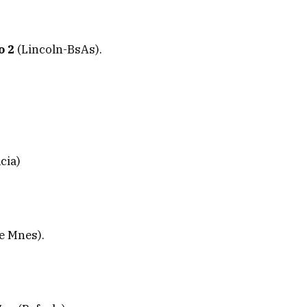
o 2
(Lincoln-BsAs).
cia)
e Mnes).