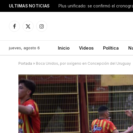
ULTIMAS NOTICIAS
Facebook
X
Instagram
(Twitter)
jueves, agosto 6
Inicio
Videos
Política
N
Portada
»
Boca Unidos, por oxígeno en Concepción del Uruguay