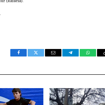
ur (Rafaela).
.
Facebook
Twitter
Email
Telegram
WhatsAp