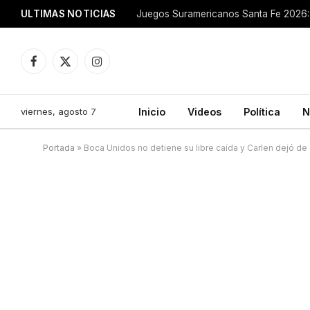
ULTIMAS NOTICIAS
Juegos Suramericanos Santa Fe 2026: 
Facebook
X
Instagram
(Twitter)
viernes, agosto 7
Inicio
Videos
Política
N
Portada
»
Boca Unidos no detiene su libre caída y Carlen dejó de s