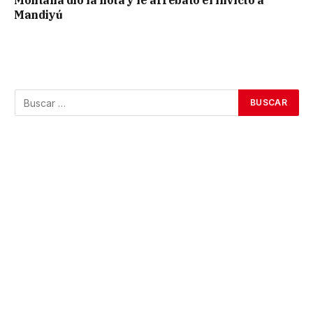
Montaña dio la nota y le arrebató el invicto a
Mandiyú