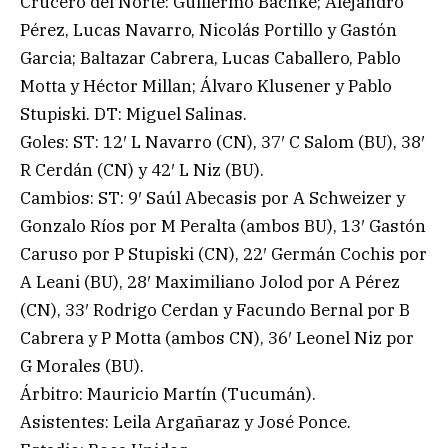
Crucero del Norte: Guillermo Bachke; Alejandro
Pérez, Lucas Navarro, Nicolás Portillo y Gastón
Garcia; Baltazar Cabrera, Lucas Caballero, Pablo
Motta y Héctor Millan; Álvaro Klusener y Pablo
Stupiski. DT: Miguel Salinas.
Goles: ST: 12′ L Navarro (CN), 37′ C Salom (BU), 38′
R Cerdán (CN) y 42′ L Niz (BU).
Cambios: ST: 9′ Saúl Abecasis por A Schweizer y
Gonzalo Ríos por M Peralta (ambos BU), 13′ Gastón
Caruso por P Stupiski (CN), 22′ Germán Cochis por
A Leani (BU), 28′ Maximiliano Jolod por A Pérez
(CN), 33′ Rodrigo Cerdan y Facundo Bernal por B
Cabrera y P Motta (ambos CN), 36′ Leonel Niz por
G Morales (BU).
Árbitro: Mauricio Martín (Tucumán).
Asistentes: Leila Argañaraz y José Ponce.