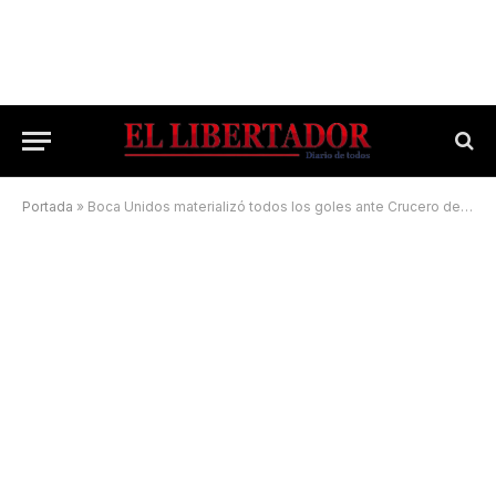
Portada
»
Boca Unidos materializó todos los goles ante Crucero del Norte