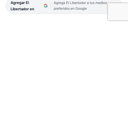
Agregar El
Agrega El Libertador a tus medios
preferidos en Google
Libertador en
A la espera de la realización de uno de los
Cuadrangulares de Semifinales del Federal de
Básquet, el plantel de Comunicaciones prepara sus
cañones para finales de la semana siguiente.
En las últimas horas se conoció a los rivales que
tendrán los clubes correntinos. Jatchal (San Juan)
y NB Tucumán (ver recuadro).
Santiago Ibarra ha sido una de las piezas claves del