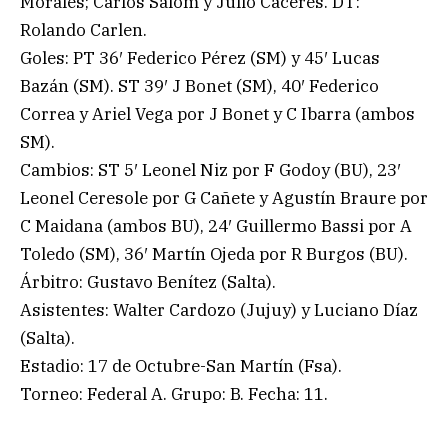
Morales; Carlos Salom y Julio Cáceres. DT:
Rolando Carlen.
Goles: PT 36′ Federico Pérez (SM) y 45′ Lucas
Bazán (SM). ST 39′ J Bonet (SM), 40′ Federico
Correa y Ariel Vega por J Bonet y C Ibarra (ambos
SM).
Cambios: ST 5′ Leonel Niz por F Godoy (BU), 23′
Leonel Ceresole por G Cañete y Agustín Braure por
C Maidana (ambos BU), 24′ Guillermo Bassi por A
Toledo (SM), 36′ Martín Ojeda por R Burgos (BU).
Árbitro: Gustavo Benítez (Salta).
Asistentes: Walter Cardozo (Jujuy) y Luciano Díaz
(Salta).
Estadio: 17 de Octubre-San Martín (Fsa).
Torneo: Federal A. Grupo: B. Fecha: 11.