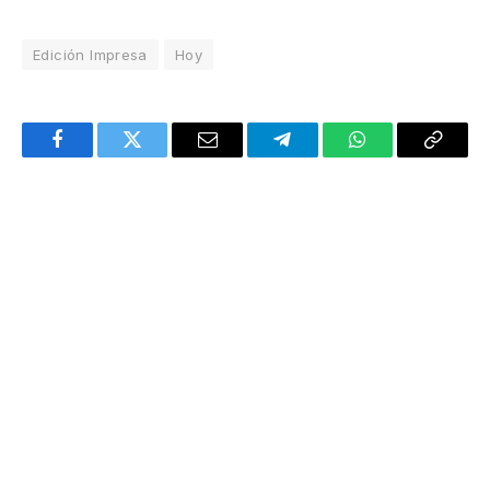
Edición Impresa
Hoy
Facebook
Twitter
Email
Telegram
WhatsApp
Copy
Link