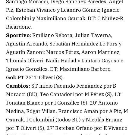
Santiago Moracci, Diego Sánchez Paredes, Ángel
Piz, Esteban Vivanco y Leandro Gómez; Ignacio
Colombini y Maximiliano Osurak. DT: C Núñez-R
Ricardone.
Sportivo:
Emiliano Rébora; Julian Taverna,
Agustín Arcando, Sebatián Hernández Le Pors y
Agustín Zanoni; Marcos Pérez, Aaron Martínez,
Thomás Oliveri, Nadir Hadad y Lautaro Gayoso e
Ignacio González. DT: Maximiliano Barbero.
Gol:
PT 23′ T Oliveri (S).
Cambios:
ST inicio Facundo Fernández por S
Moracci (BU), Teo Cantadori por M Pérez (S), 13′
Jonatan Blanco por I González (S), 20′ Antonio
Medina, Edgar Villan, Francisco Aman por A Piz, M
Osurak, I Colombini (todos BU) y Nicolás Erranz
por T Oliveri (S), 27′ Esteban Orfano por E Vivanco