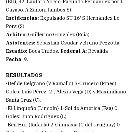
(BU), 42′ Lautaro Yocco, Facundo Fernández por L
Gayaso, A Zanoni (ambos S).
Incidencias:
Expulsado ST 16′ S Hernández Le
Pors (S).
Árbitro:
Guillermo González (Rcia).
Asistentes:
Sebastián Osudar y Bruno Pezzotta.
Estadio:
Boca Unidos.
Federal A
: Révalida –
Fecha
: 9.
RESULTADOS
-Def de Belgrano (V Ramallo) 3-Crucero (Mnes) 1
Goles: Luis Pérez -2-, Alexis Vega (D) y Maximiliano
Santa Cruz (C).
-El Linqueño (Lincoln) 1-Sol de América (Fsa) 0
Goles: Juan Rodríguez (L).
-Ben Hur (Rafaela) 2-Gimnasia (C del Uruguay) 0