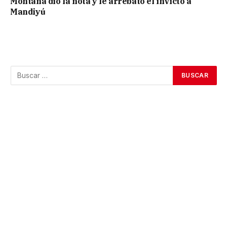
Montaña dio la nota y le arrebató el invicto a
Mandiyú