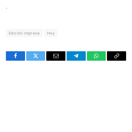
.
Edición Impresa
Hoy
Facebook
Twitter
Email
Telegram
WhatsApp
Copy
Link