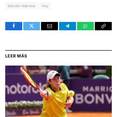
Edición Impresa
Hoy
Facebook
Twitter
Email
Telegram
WhatsApp
Copy
Link
LEER MÁS