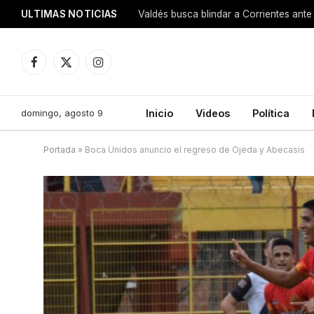
ULTIMAS NOTICIAS
Valdés busca blindar a Corrientes ante 
Facebook
X
Instagram
(Twitter)
domingo, agosto 9
Inicio
Videos
Política
Portada
»
Boca Unidos anuncio el regreso de Ojeda y Abecasis