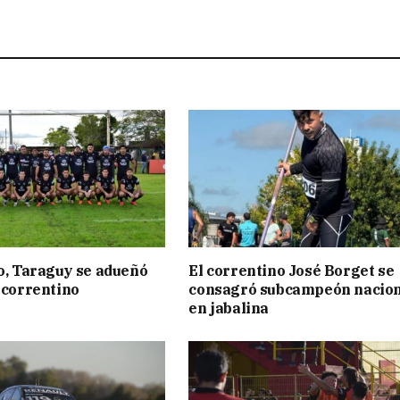
to, Taraguy se adueñó
El correntino José Borget se
o correntino
consagró subcampeón nacion
en jabalina