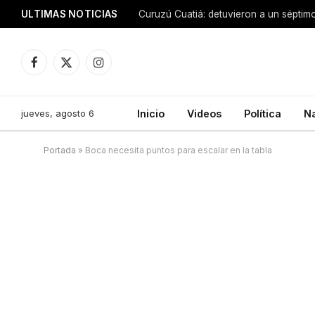
ULTIMAS NOTICIAS
Facebook
X
Instagram
(Twitter)
jueves, agosto 6
Inicio
Videos
Política
N
Portada
»
Boca necesita puntos para escalar en la tabla