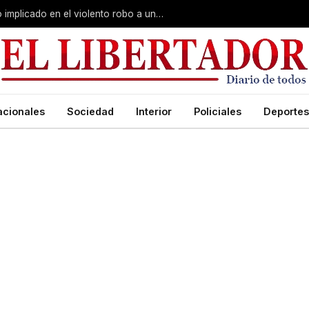
Curuzú Cuatiá: detuvieron a un séptimo implicado en el violento robo a una anciana
acionales
Sociedad
Interior
Policiales
Deportes