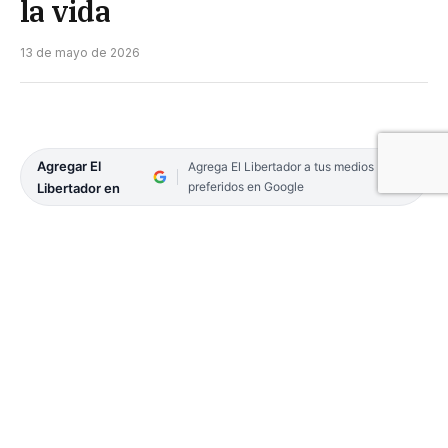
la vida
13 de mayo de 2026
Agregar El
Agrega El Libertador a tus medios
preferidos en Google
Libertador en
Los ciudadanos refuerzan la prevención delictiva
sin exponer su integridad. En un acto, por primera
vez en la ciudad fronteriza, se realizó la apertura