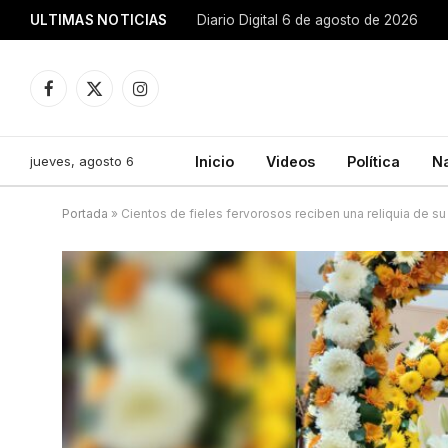
ULTIMAS NOTICIAS
Diario Digital 6 de agosto de 2026
Facebook
X
Instagram
(Twitter)
jueves, agosto 6
Inicio
Videos
Política
N
Portada
»
Cientos de fieles fervorosos reciben una reliquia de s