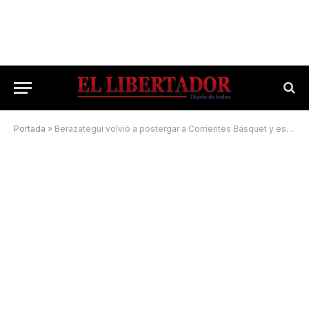
Portada
»
Berazategui volvió a postergar a Corrientes Básquet y es tricampeón