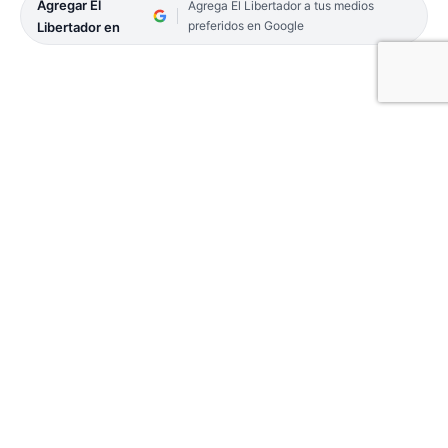
Agregar El
Agrega El Libertador a tus medios
preferidos en Google
Libertador en
Con la disputa de la tercera fecha del Torneo
Oficial 2022 de primera división, conjuntamente
con las divisiones formativas, vuelve la acción
para el básquetbol femenino capitalino.
VARIOS ESCENARIOS
Y UN DESTACADO