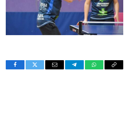
Facebook
Twitter
Email
Telegram
WhatsApp
Copy
Link