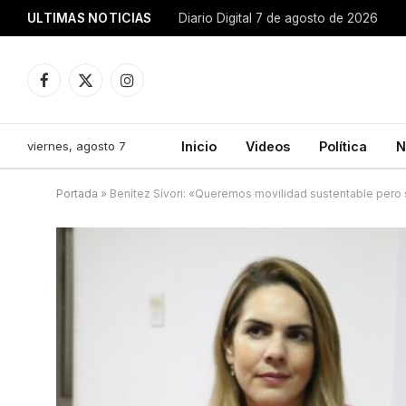
ULTIMAS NOTICIAS
Diario Digital 7 de agosto de 2026
Facebook
X
Instagram
(Twitter)
viernes, agosto 7
Inicio
Videos
Política
N
Portada
»
Benítez Sívori: «Queremos movilidad sustentable pero s