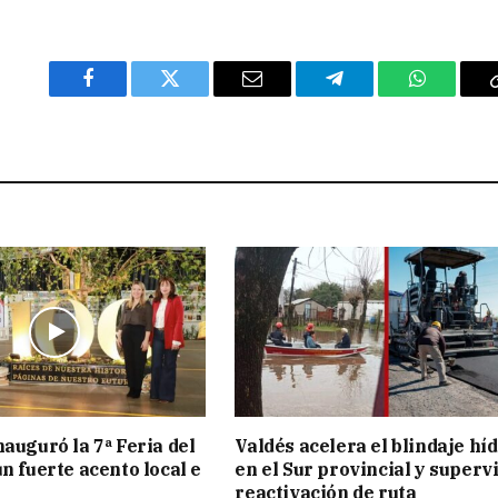
Facebook
Twitter
Email
Telegram
WhatsAp
nauguró la 7ª Feria del
Valdés acelera el blindaje hí
n fuerte acento local e
en el Sur provincial y superv
reactivación de ruta