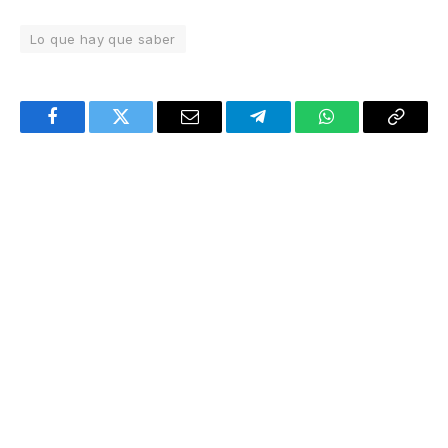
Lo que hay que saber
Facebook
Twitter
Email
Telegram
WhatsApp
Copy
Link