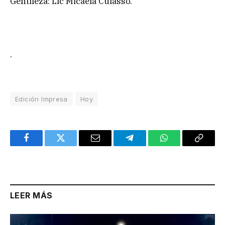
Gentileza: Lic Micaela Culasso.
.
Edición Impresa
Hoy
Facebook
Twitter
Email
Telegram
WhatsApp
Copy
Link
LEER MÁS