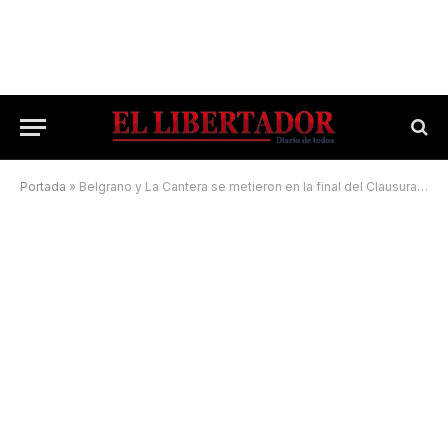
Portada
»
Belgrano y La Cantera se metieron en la final del Clausura de la Liga de Curuzú