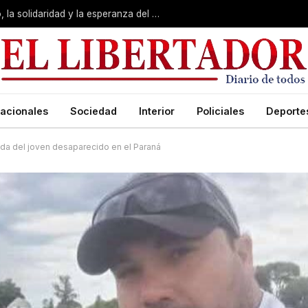
San Cayetano: Pedro valoró “el trabajo, la solidaridad y la esperanza del pueblo”
acionales
Sociedad
Interior
Policiales
Deporte
ueda del joven desaparecido en el Paraná