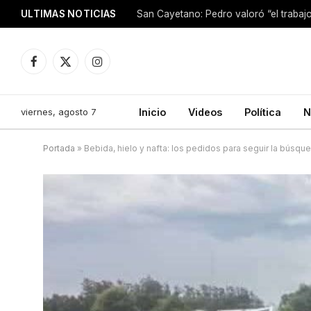
ULTIMAS NOTICIAS
Facebook
X
Instagram
(Twitter)
viernes, agosto 7
Inicio
Videos
Política
N
Portada
»
Bebida, hielo y nafta: los pedidos para seguir la búsq