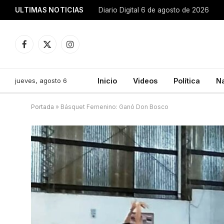
ULTIMAS NOTICIAS
Diario Digital 6 de agosto de 2026
Facebook
X
Instagram
(Twitter)
jueves, agosto 6
Inicio
Videos
Política
N
Portada
»
Básquet Femenino: Ganó Don Bosco