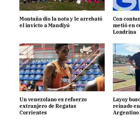
Montaña dio la nota y le arrebató
Con contun
el invicto a Mandiyú
metió en c
Londrina
Un venezolano es refuerzo
Layoy busc
extranjero de Regatas
reinado e
Corrientes
Argentino 