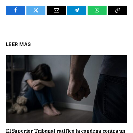
Facebook
Twitter
Email
Telegram
WhatsApp
Copy
Link
LEER MÁS
El Superior Tribunal ratificó la condena contra un