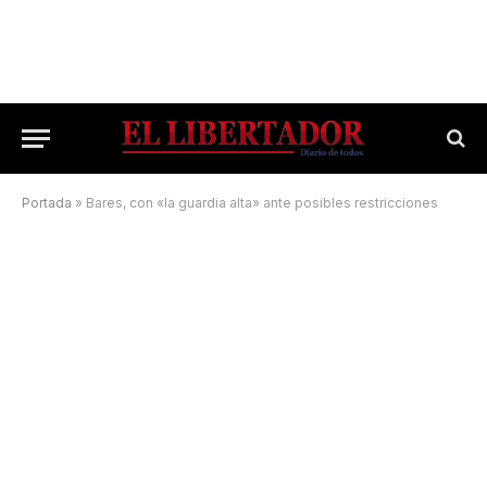
Portada
»
Bares, con «la guardia alta» ante posibles restricciones