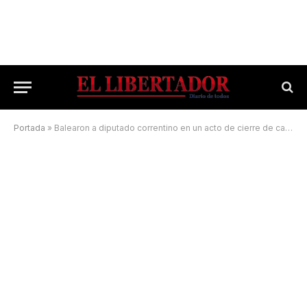
Portada
»
Balearon a diputado correntino en un acto de cierre de campaña