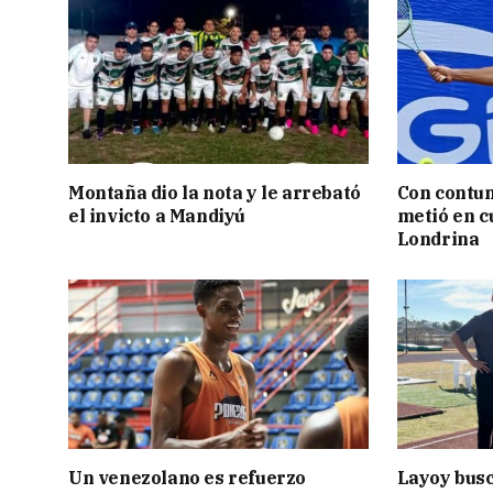
Montaña dio la nota y le arrebató
Con contun
el invicto a Mandiyú
metió en c
Londrina
Un venezolano es refuerzo
Layoy busc