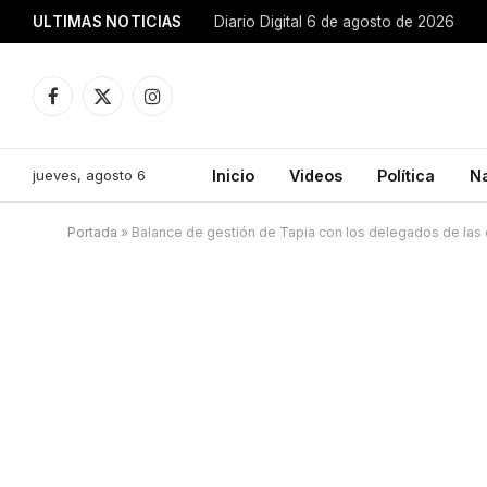
ULTIMAS NOTICIAS
Diario Digital 6 de agosto de 2026
Facebook
X
Instagram
(Twitter)
jueves, agosto 6
Inicio
Videos
Política
N
Portada
»
Balance de gestión de Tapia con los delegados de las d