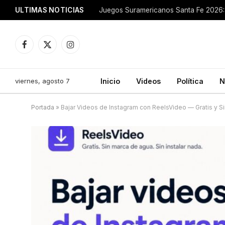
ULTIMAS NOTICIAS
Juegos Suramericanos Santa Fe 2026: 
Facebook
X
Instagram
(Twitter)
viernes, agosto 7
Inicio
Videos
Política
N
Portada
»
Bajar Videos de Instagram con ReelsVideo — Gratis y S