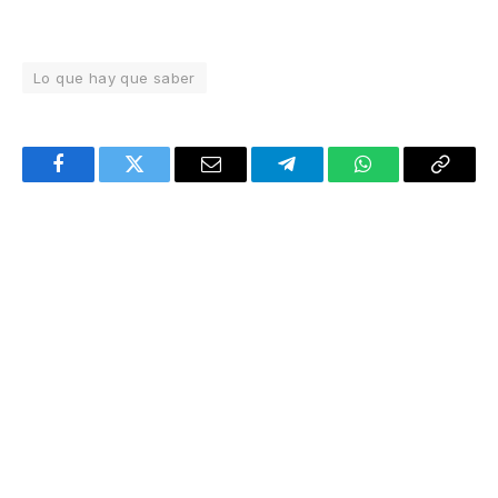
Lo que hay que saber
Facebook
Twitter
Email
Telegram
WhatsApp
Copy
Link