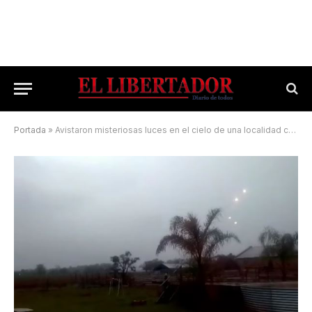
Portada
»
Avistaron misteriosas luces en el cielo de una localidad correntina