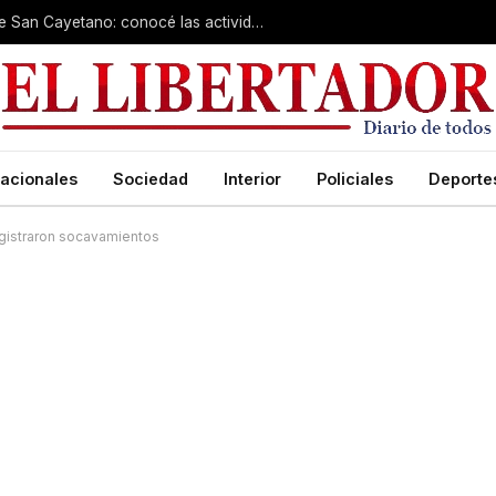
Cientos de fieles colman el santuario de San Cayetano: conocé las actividades de hoy
acionales
Sociedad
Interior
Policiales
Deporte
egistraron socavamientos