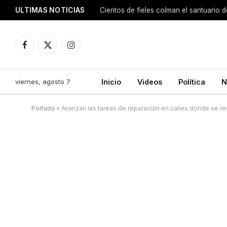
ULTIMAS NOTICIAS
Facebook
X
Instagram
(Twitter)
viernes, agosto 7
Inicio
Videos
Política
N
Portada
»
Avanzan las tareas de reparación en calles donde se r