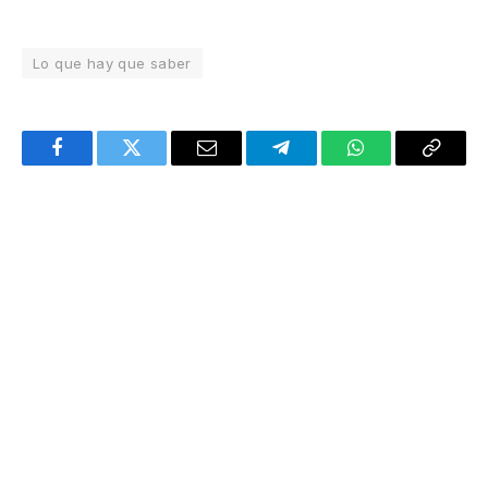
Lo que hay que saber
Facebook
Twitter
Email
Telegram
WhatsApp
Copy
Link