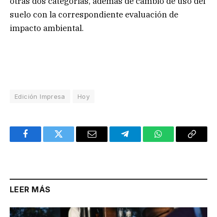
otras dos categorías, además de cambio de uso del
suelo con la correspondiente evaluación de
impacto ambiental.
Edición Impresa
Hoy
Facebook
Twitter
Email
Telegram
WhatsApp
Copy
Link
LEER MÁS