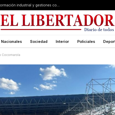
Agenda con prioridades: El Niño, transformación industrial y gestiones con Nación
Nacionales
Sociedad
Interior
Policiales
Depor
ito Cocomarola