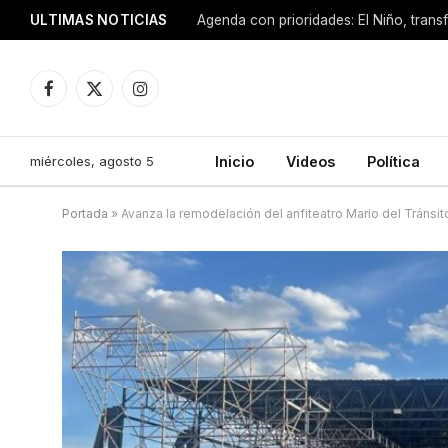
ULTIMAS NOTICIAS
Facebook
X
Instagram
(Twitter)
miércoles, agosto 5
Inicio
Videos
Política
Portada
»
Avanza la remodelación del anfiteatro Mario del Tráns