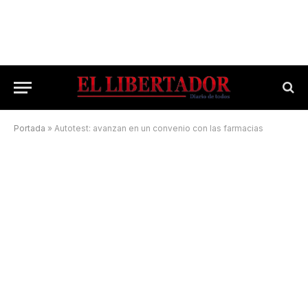
Portada
»
Autotest: avanzan en un convenio con las farmacias