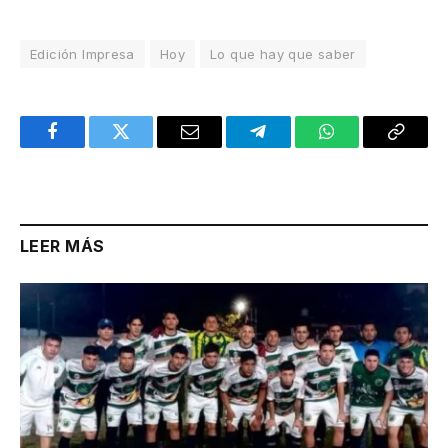
Edición Impresa
Hoy
Lo que hay que saber
Facebook
Twitter
Email
Telegram
WhatsApp
Copy
Link
LEER MÁS