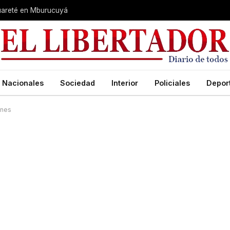
guareté en Mburucuyá
Nacionales
Sociedad
Interior
Policiales
Depor
ones