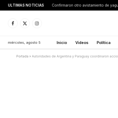
ULTIMAS NOTICIAS
Confirmaron otro avistamiento de ya
Facebook
X
Instagram
(Twitter)
miércoles, agosto 5
Inicio
Videos
Política
Portada
»
Autoridades de Argentina y Paraguay coordinaron acci