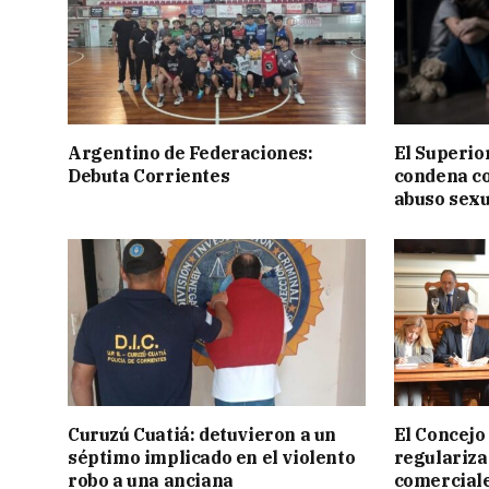
Argentino de Federaciones:
El Superior
Debuta Corrientes
condena c
abuso sexu
Curuzú Cuatiá: detuvieron a un
El Concejo
séptimo implicado en el violento
regulariza
robo a una anciana
comercial