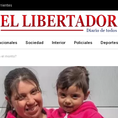
rientes
acionales
Sociedad
Interior
Policiales
Deportes
á el monto?