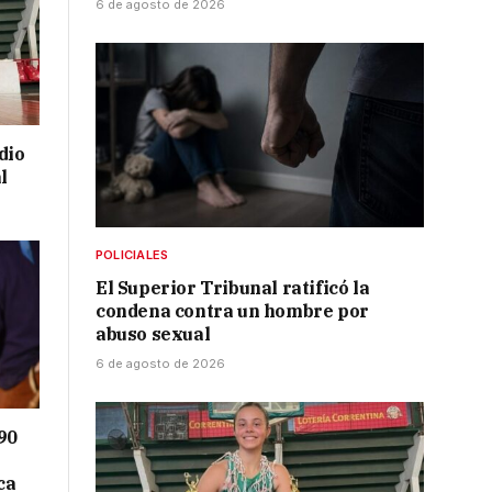
6 de agosto de 2026
dio
l
POLICIALES
El Superior Tribunal ratificó la
condena contra un hombre por
abuso sexual
6 de agosto de 2026
90
ca