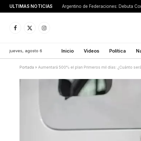
ULTIMAS NOTICIAS
Argentino de Federaciones: Debuta Cor
Facebook
X
Instagram
(Twitter)
jueves, agosto 6
Inicio
Videos
Política
N
Portada
»
Aumentará 500% el plan Primeros mil días: ¿Cuánto ser